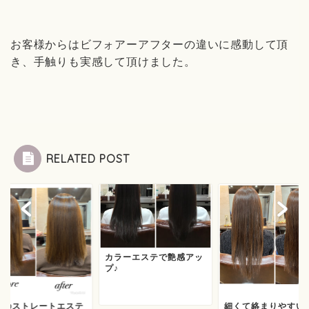
お客様からはビフォアーアフターの違いに感動して頂
き、手触りも実感して頂けました。
RELATED POST
カラーエステで艶感アッ
プ♪
々のストレートエステ
細くて絡まりやすい