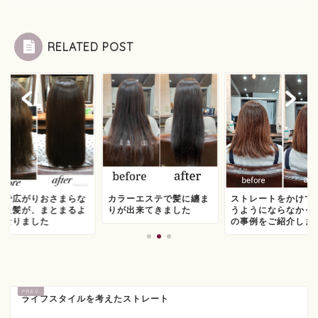
RELATED POST
気で広がりおさまらな
カラーエステで髪に纏ま
ストレートをかけて
った髪が、まとまるよ
りが出来てきました
うようにならなかっ
になりました
の事例をご紹介しま
ライフスタイルを考えたストレート