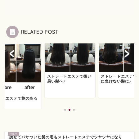
RELATED POST
ストレートエステで扱い
ストレートエステで
易い髪へ♪
に負けない髪に♪
ラーエステで艶のある
に！
痩せてパサついた髪の毛もストレートエステでツヤツヤになり