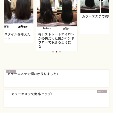
カラーエステで潤い
イフスタイルを考えた
毎日ストレートアイロン
トレート
が必要だった髪がハンド
ブローで収まるように
な...
カラーエステで潤いが戻りました♪
カラーエステで艶感アップ♪